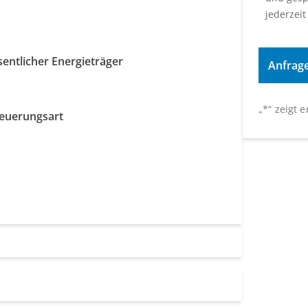
jederzeit
entlicher Energieträger
s
„
*
“ zeigt 
euerungsart
s