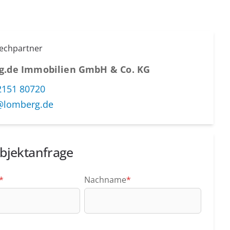
rechpartner
g.de Immobilien GmbH & Co. KG
2151 80720
@lomberg.de
bjektanfrage
*
Nachname
*