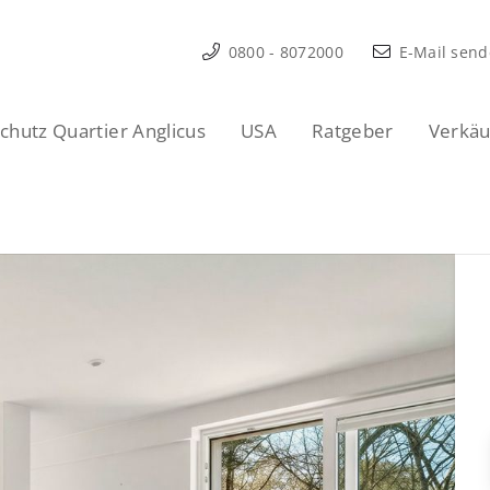
0800 - 8072000
E-Mail sen
hutz Quartier Anglicus
USA
Ratgeber
Verkäu