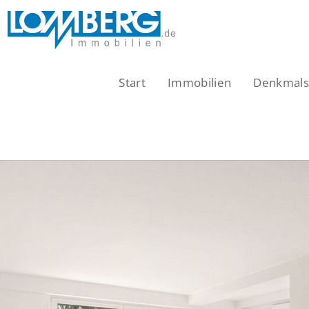
Zum
Inhalt
springen
Start
Immobilien
Denkmalsc