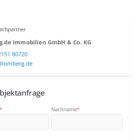
rechpartner
g.de Immobilien GmbH & Co. KG
2151 80720
@lomberg.de
bjektanfrage
*
Nachname
*