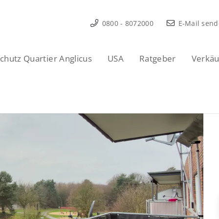
0800 - 8072000
E-Mail sen
hutz Quartier Anglicus
USA
Ratgeber
Verkäu