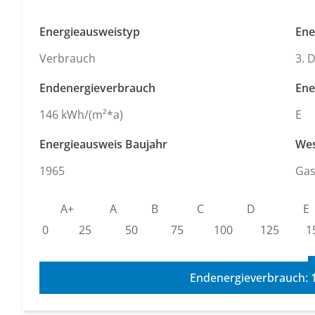
Energieausweistyp
Ene
Verbrauch
3. 
Endenergieverbrauch
Ene
146 kWh/(m²*a)
E
Energieausweis Baujahr
Wes
1965
Ga
A+
A
B
C
D
E
0
25
50
75
100
125
1
Endenergieverbrauch: 