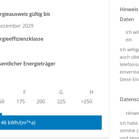
Hinweis
rgieausweis gültig bis
Daten
Dezember 2029
Ich wi
rgieeffizienzklasse
ein
Ich will
auch über
entlicher Energieträger
telefoni
einverst
s
Diese Ein
F
G
H
Datensc
50
175
200
225
>250
Hinwe
146 kWh/(m²*a)
Ich habe
stimme z
und gesp