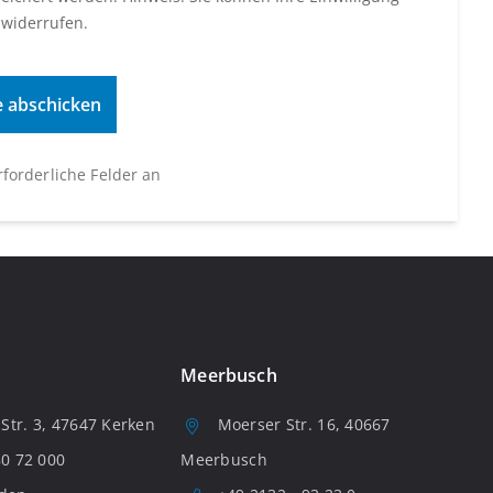
 widerrufen.
erforderliche Felder an
Meerbusch
tr. 3, 47647 Kerken
Moerser Str. 16, 40667
80 72 000
Meerbusch