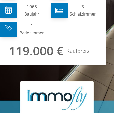
1965
3
Baujahr
Schlafzimmer
1
Badezimmer
119.000 €
Kaufpreis