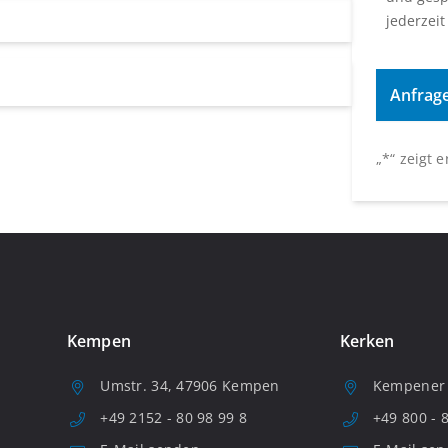
jederzeit
„
*
“ zeigt 
Kempen
Kerken
Umstr. 34, 47906 Kempen
Kempener S
+49 2152 - 80 98 99 8
+49 800 - 