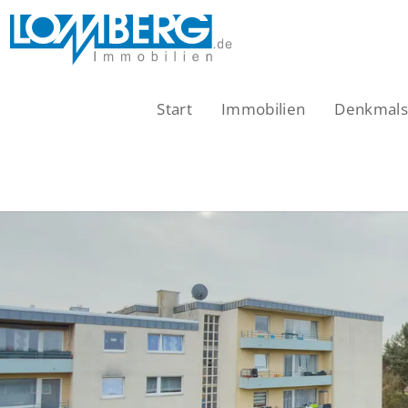
Zum
Inhalt
springen
Start
Immobilien
Denkmalsc