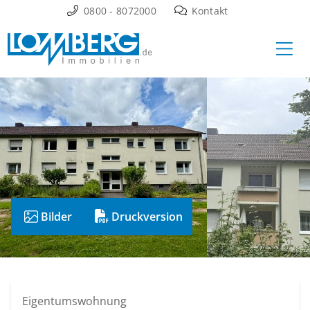
Zum
0800 - 8072000
Kontakt
Inhalt
Ha
springen
Verkauft
Bilder
Druckversion
Eigentumswohnung