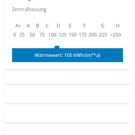
Zentralheizung
A+
A
B
C
D
E
F
G
H
0
25
50
75
100
125
150
175
200
225
>250
Wärmewert: 105 kWh/(m²*a)