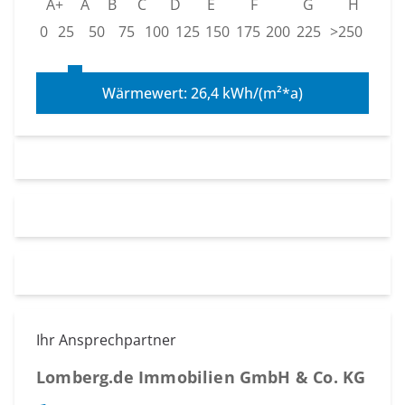
A+
A
B
C
D
E
F
G
H
0
25
50
75
100
125
150
175
200
225
>250
Wärmewert: 26,4 kWh/(m²*a)
Ihr Ansprechpartner
Lomberg.de Immobilien GmbH & Co. KG