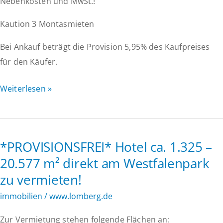
Nebenkosten und MwSt.!
Kaution 3 Montasmieten
Bei Ankauf beträgt die Provision 5,95% des Kaufpreises
für den Käufer.
*PROVISIONSFREI*
Weiterlesen »
Boardinghouse
ca.
1.325
*PROVISIONSFREI* Hotel ca. 1.325 –
–
20.577 m² direkt am Westfalenpark
20.577
zu vermieten!
m²
direkt
immobilien
/
www.lomberg.de
am
Zur Vermietung stehen folgende Flächen an:
Westfalenpark