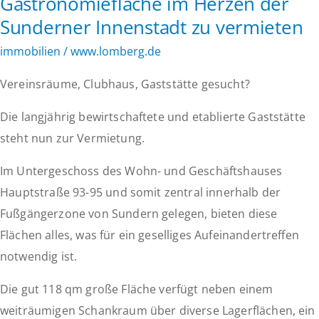
Gastronomiefläche im Herzen der
–
Sunderner Innenstadt zu vermieten
20.577
m²
immobilien
/
www.lomberg.de
direkt
Vereinsräume, Clubhaus, Gaststätte gesucht?
am
Westfalenpark
Die langjährig bewirtschaftete und etablierte Gaststätte
zu
steht nun zur Vermietung.
vermieten!
Im Untergeschoss des Wohn- und Geschäftshauses
Hauptstraße 93-95 und somit zentral innerhalb der
Fußgängerzone von Sundern gelegen, bieten diese
Flächen alles, was für ein geselliges Aufeinandertreffen
notwendig ist.
Die gut 118 qm große Fläche verfügt neben einem
weiträumigen Schankraum über diverse Lagerflächen, ein