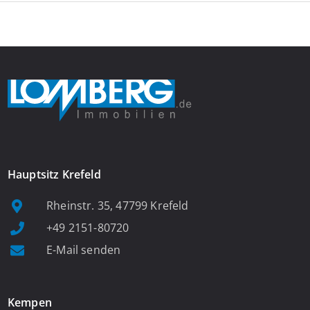
Herzen
der
Sunderner
Innenstadt
zu
vermieten
Hauptsitz Krefeld
Rheinstr. 35, 47799 Krefeld
+49 2151-80720
E-Mail senden
Kempen