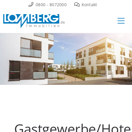
Zum
0800 - 8072000
Kontakt
Inhalt
Ha
springen
Gastgewerbe/Hote