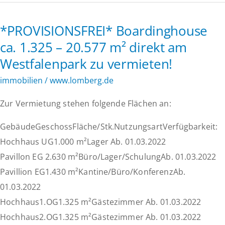
Apotheke
zum
*PROVISIONSFREI* Boardinghouse
Café:
ca. 1.325 – 20.577 m² direkt am
Historische
Westfalenpark zu vermieten!
Gewerbefläche
für
immobilien
/
www.lomberg.de
Genusskonzepte
Zur Vermietung stehen folgende Flächen an:
am
Schwelmer
GebäudeGeschossFläche/Stk.NutzungsartVerfügbarkeit:
Altmarkt
Hochhaus UG1.000 m²Lager Ab. 01.03.2022
Pavillon EG 2.630 m²Büro/Lager/SchulungAb. 01.03.2022
Pavillion EG1.430 m²Kantine/Büro/KonferenzAb.
01.03.2022
Hochhaus1.OG1.325 m²Gästezimmer Ab. 01.03.2022
Hochhaus2.OG1.325 m²Gästezimmer Ab. 01.03.2022