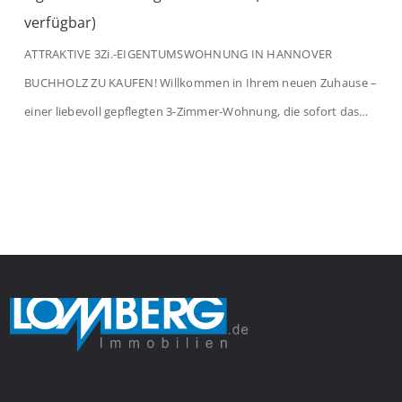
verfügbar)
ATTRAKTIVE 3Zi.-EIGENTUMSWOHNUNG IN HANNOVER
BUCHHOLZ ZU KAUFEN! Willkommen in Ihrem neuen Zuhause –
einer liebevoll gepflegten 3-Zimmer-Wohnung, die sofort das
Gefühl von Ankommen vermittelt. Der helle Flur mit
Einbauspots empfängt Sie herzlich und macht Lust auf mehr.
Das großzügige Wohnzimmer begeistert mit einem breiten
Fenster, viel Tageslicht und Blick ins satte Grün der Bäume – […]