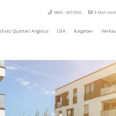
0800 - 8072000
E-Mail sen
hutz Quartier Anglicus
USA
Ratgeber
Verkäu