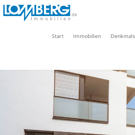
Zum
Inhalt
springen
Start
Immobilien
Denkmalsc