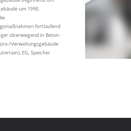
begebäude beginnend um
lgebäude um 1990.
lw.
ngsmaßnahmen fortlaufend
ager überwiegend in Beton-
 Büro-/Verwaltungsgebäude
terrain), EG, Speicher