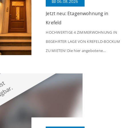
06.08.2026
Jetzt neu: Etagenwohnung in
Krefeld
HOCHWERTIGE 4 ZIMMERWOHNUNG IN
BEGEHRTER LAGE VON KREFELD-BOCKUM
ZU MIETEN! Die hier angebotene
Obergeschosswohnung befindet sich in
einem äußerst gepflegten Mehrfamilienhaus
in begehrter Wohnlage von Krefeld-Bockum.
Mit einer Wohnfläche von ca. 114 m²
überzeugt die Immobilie durch einen
durchdachten Grundriss, großzügige Räume
und eine hochwertige Ausstattung, die
modernen Wohnkomfort mit einem