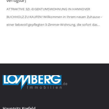
verfügbar)
ATTRAKTIVE 3Zi.-EIGENTUMSWOHNUNG IN HANNOVER
BUCHHOLZ ZU KAUFEN! Willkommen in Ihrem neuen Zuhause –
einer liebevoll gepflegten 3-Zimmer-Wohnung, die sofort das
Gefühl von Ankommen vermittelt. Der helle Flur mit
Einbauspots empfängt Sie herzlich und macht Lust auf mehr.
Das großzügige Wohnzimmer begeistert mit einem breiten
Fenster, viel Tageslicht und Blick ins satte Grün der Bäume – […]
Hauptsitz Krefeld