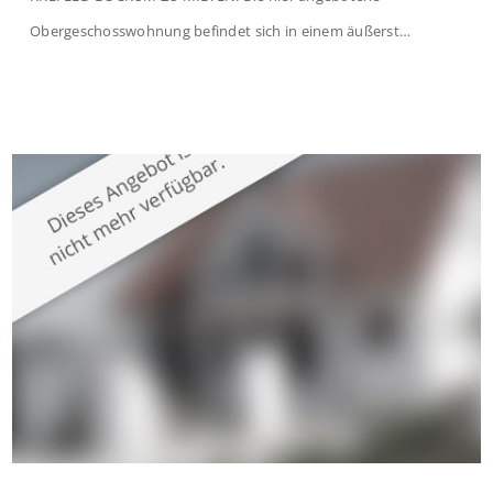
Obergeschosswohnung befindet sich in einem äußerst
gepflegten Mehrfamilienhaus in begehrter Wohnlage von
Krefeld-Bockum. Mit einer Wohnfläche von ca. 114 m²
überzeugt die Immobilie durch einen durchdachten Grundriss,
großzügige Räume und eine hochwertige Ausstattung, die
modernen Wohnkomfort mit einem stilvollen Ambiente
verbindet. Der […]