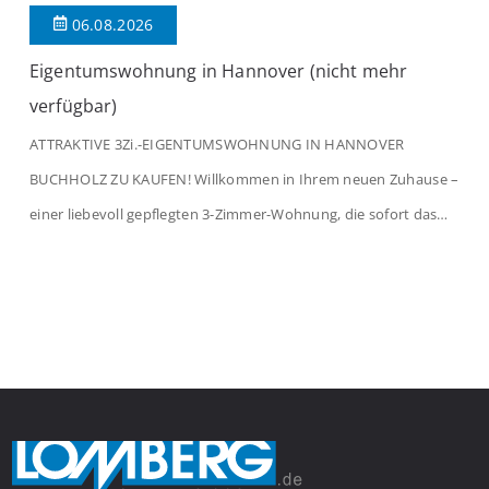
06.08.2026
Eigentumswohnung in Hannover (nicht mehr
verfügbar)
ATTRAKTIVE 3Zi.-EIGENTUMSWOHNUNG IN HANNOVER
BUCHHOLZ ZU KAUFEN! Willkommen in Ihrem neuen Zuhause –
einer liebevoll gepflegten 3-Zimmer-Wohnung, die sofort das
Gefühl von Ankommen vermittelt. Der helle Flur mit
Einbauspots empfängt Sie herzlich und macht Lust auf mehr.
Das großzügige Wohnzimmer begeistert mit einem breiten
Fenster, viel Tageslicht und Blick ins satte Grün der Bäume – […]