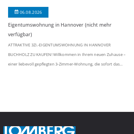
06.08.2026
Eigentumswohnung in Hannover (nicht mehr
verfügbar)
ATTRAKTIVE 3Zi.-EIGENTUMSWOHNUNG IN HANNOVER
BUCHHOLZ ZU KAUFEN! Willkommen in Ihrem neuen Zuhause –
einer liebevoll gepflegten 3-Zimmer-Wohnung, die sofort das
Gefühl von Ankommen vermittelt. Der helle Flur mit
Einbauspots empfängt Sie herzlich und macht Lust auf mehr.
Das großzügige Wohnzimmer begeistert mit einem breiten
Fenster, viel Tageslicht und Blick ins satte Grün der Bäume – […]