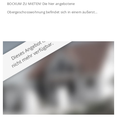
BOCKUM ZU MIETEN! Die hier angebotene
Obergeschosswohnung befindet sich in einem äußerst
gepflegten Mehrfamilienhaus in begehrter Wohnlage von
Krefeld-Bockum. Mit einer Wohnfläche von ca. 114 m²
überzeugt die Immobilie durch einen durchdachten Grundriss,
großzügige Räume und eine hochwertige Ausstattung, die
modernen Wohnkomfort mit einem stilvollen Ambiente
verbindet. Der […]