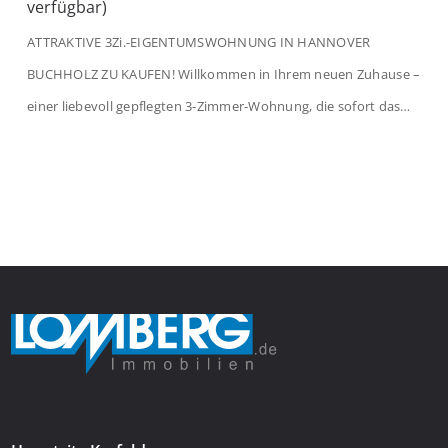
verfügbar)
ATTRAKTIVE 3Zi.-EIGENTUMSWOHNUNG IN HANNOVER
BUCHHOLZ ZU KAUFEN! Willkommen in Ihrem neuen Zuhause –
einer liebevoll gepflegten 3-Zimmer-Wohnung, die sofort das
Gefühl von Ankommen vermittelt. Der helle Flur mit
Einbauspots empfängt Sie herzlich und macht Lust auf mehr.
Das großzügige Wohnzimmer begeistert mit einem breiten
Fenster, viel Tageslicht und Blick ins satte Grün der Bäume – […]