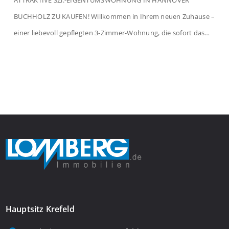
BUCHHOLZ ZU KAUFEN! Willkommen in Ihrem neuen Zuhause –
einer liebevoll gepflegten 3-Zimmer-Wohnung, die sofort das
Gefühl von Ankommen vermittelt. Der helle Flur mit
Einbauspots empfängt Sie herzlich und macht Lust auf mehr.
Das großzügige Wohnzimmer begeistert mit einem breiten
Fenster, viel Tageslicht und Blick ins satte Grün der Bäume – […]
Hauptsitz Krefeld