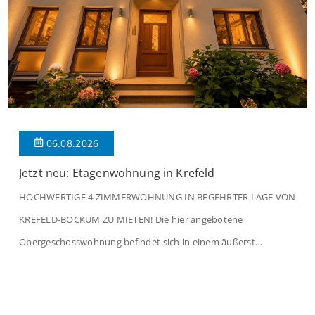
06.08.2026
Jetzt neu: Etagenwohnung in Krefeld
HOCHWERTIGE 4 ZIMMERWOHNUNG IN BEGEHRTER LAGE VON
KREFELD-BOCKUM ZU MIETEN! Die hier angebotene
Obergeschosswohnung befindet sich in einem äußerst
gepflegten Mehrfamilienhaus in begehrter Wohnlage von
Krefeld-Bockum. Mit einer Wohnfläche von ca. 114 m²
überzeugt die Immobilie durch einen durchdachten Grundriss,