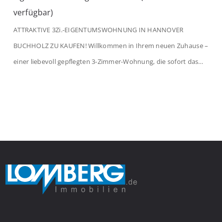
verfügbar)
ATTRAKTIVE 3Zi.-EIGENTUMSWOHNUNG IN HANNOVER
BUCHHOLZ ZU KAUFEN! Willkommen in Ihrem neuen Zuhause –
einer liebevoll gepflegten 3-Zimmer-Wohnung, die sofort das
Gefühl von Ankommen vermittelt. Der helle Flur mit
Einbauspots empfängt Sie herzlich und macht Lust auf mehr.
Das großzügige Wohnzimmer begeistert mit einem breiten
Fenster, viel Tageslicht und Blick ins satte Grün der Bäume – […]