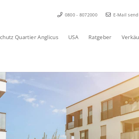
0800 - 8072000
E-Mail sen
hutz Quartier Anglicus
USA
Ratgeber
Verkäu