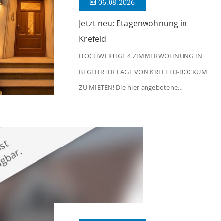
06.08.2026
Jetzt neu: Etagenwohnung in
Krefeld
HOCHWERTIGE 4 ZIMMERWOHNUNG IN
BEGEHRTER LAGE VON KREFELD-BOCKUM
ZU MIETEN! Die hier angebotene
Obergeschosswohnung befindet sich in
einem äußerst gepflegten Mehrfamilienhaus
in begehrter Wohnlage von Krefeld-Bockum.
Mit einer Wohnfläche von ca. 114 m²
überzeugt die Immobilie durch einen
durchdachten Grundriss, großzügige Räume
und eine hochwertige Ausstattung, die
modernen Wohnkomfort mit einem