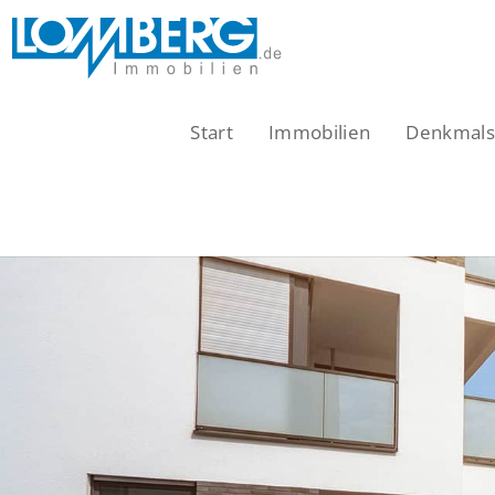
Zum
Inhalt
springen
Start
Immobilien
Denkmalsc