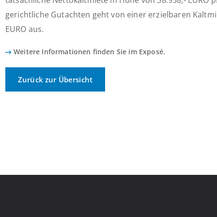
tatsächliche Nettokaltmiete in Höhe von 38.958,- EURO p
gerichtliche Gutachten geht von einer erzielbaren Kaltmi
EURO aus.
Weitere Informationen finden Sie im Exposé.
Zurück zur Übersicht