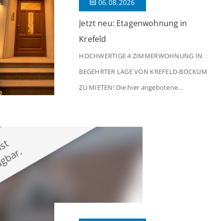
06.08.2026
Jetzt neu: Etagenwohnung in
Krefeld
HOCHWERTIGE 4 ZIMMERWOHNUNG IN
BEGEHRTER LAGE VON KREFELD-BOCKUM
ZU MIETEN! Die hier angebotene
Obergeschosswohnung befindet sich in
einem äußerst gepflegten Mehrfamilienhaus
in begehrter Wohnlage von Krefeld-Bockum.
Mit einer Wohnfläche von ca. 114 m²
überzeugt die Immobilie durch einen
durchdachten Grundriss, großzügige Räume
und eine hochwertige Ausstattung, die
modernen Wohnkomfort mit einem