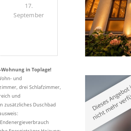
17.
September
r-Wohnung in Toplage!
 Wohn- und
zimmer, drei Schlafzimmer,
reich und
in zusätzliches Duschbad
ausweis:
9 Endenergieverbrauch