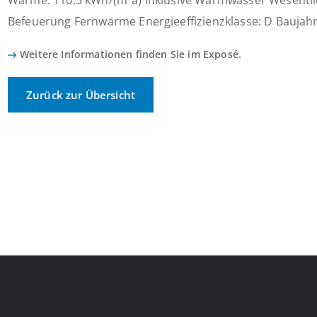
Wärme: 110.3 kWh/(m²a) inklusive Warmwasser Wesentli
Befeuerung Fernwärme Energieeffizienzklasse: D Baujahr
Weitere Informationen finden Sie im Exposé.
Zurück zur Übersicht