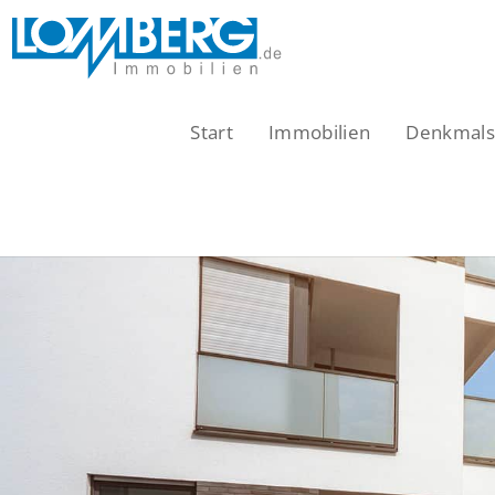
Zum
Inhalt
springen
Start
Immobilien
Denkmalsc