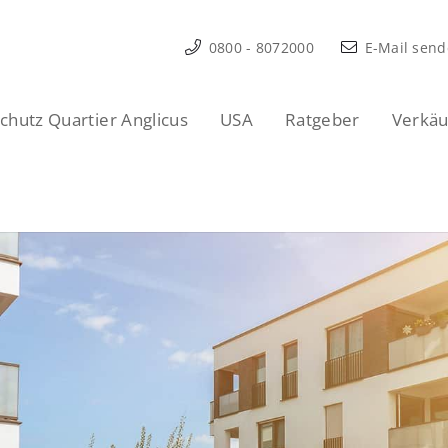
0800 - 8072000
E-Mail sen
hutz Quartier Anglicus
USA
Ratgeber
Verkäu