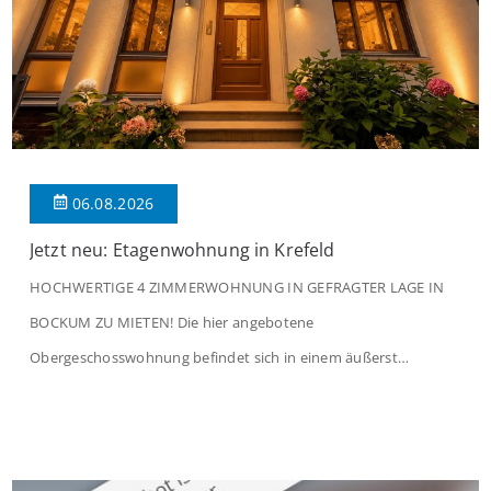
06.08.2026
Jetzt neu: Etagenwohnung in Krefeld
HOCHWERTIGE 4 ZIMMERWOHNUNG IN GEFRAGTER LAGE IN
BOCKUM ZU MIETEN! Die hier angebotene
Obergeschosswohnung befindet sich in einem äußerst
gepflegten Mehrfamilienhaus in begehrter Wohnlage von
Krefeld-Bockum. Mit einer Wohnfläche von ca. 114 m²
überzeugt die Immobilie durch einen durchdachten Grundriss,