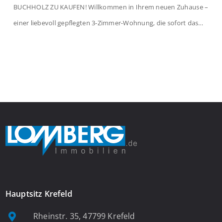
BUCHHOLZ ZU KAUFEN! Willkommen in Ihrem neuen Zuhause –
einer liebevoll gepflegten 3-Zimmer-Wohnung, die sofort das
Gefühl von Ankommen vermittelt. Der helle Flur mit
Einbauspots empfängt Sie herzlich und macht Lust auf mehr.
Das großzügige Wohnzimmer begeistert mit einem breiten
Fenster, viel Tageslicht und Blick ins satte Grün der Bäume – […]
Hauptsitz Krefeld
Rheinstr. 35, 47799 Krefeld