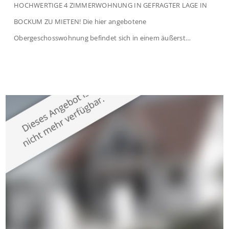
HOCHWERTIGE 4 ZIMMERWOHNUNG IN GEFRAGTER LAGE IN
BOCKUM ZU MIETEN! Die hier angebotene
Obergeschosswohnung befindet sich in einem äußerst
gepflegten Mehrfamilienhaus in begehrter Wohnlage von
Krefeld-Bockum. Mit einer Wohnfläche von ca. 114 m²
überzeugt die Immobilie durch einen durchdachten Grundriss,
großzügige Räume und eine hochwertige Ausstattung, die
modernen Wohnkomfort mit einem stilvollen Ambiente
verbindet. Der […]