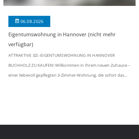
06.08.2026
Eigentumswohnung in Hannover (nicht mehr
verfügbar)
ATTRAKTIVE 3Zi.-EIGENTUMSWOHNUNG IN HANNOVER
BUCHHOLZ ZU KAUFEN! Willkommen in Ihrem neuen Zuhause –
einer liebevoll gepflegten 3-Zimmer-Wohnung, die sofort das
Gefühl von Ankommen vermittelt. Der helle Flur mit
Einbauspots empfängt Sie herzlich und macht Lust auf mehr.
Das großzügige Wohnzimmer begeistert mit einem breiten
Fenster, viel Tageslicht und Blick ins satte Grün der Bäume – […]