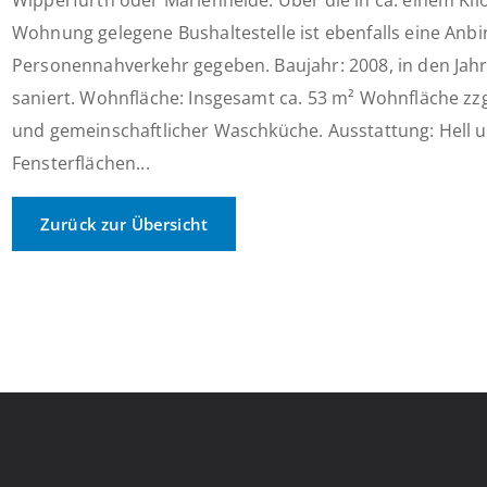
Wipperfürth oder Marienheide. Über die in ca. einem Ki
Wohnung gelegene Bushaltestelle ist ebenfalls eine Anb
Personennahverkehr gegeben. Baujahr: 2008, in den Jah
saniert. Wohnfläche: Insgesamt ca. 53 m² Wohnfläche zz
und gemeinschaftlicher Waschküche. Ausstattung: Hell 
Fensterflächen...
Zurück zur Übersicht