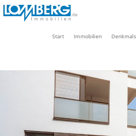
Zum
Inhalt
springen
Start
Immobilien
Denkmalsc