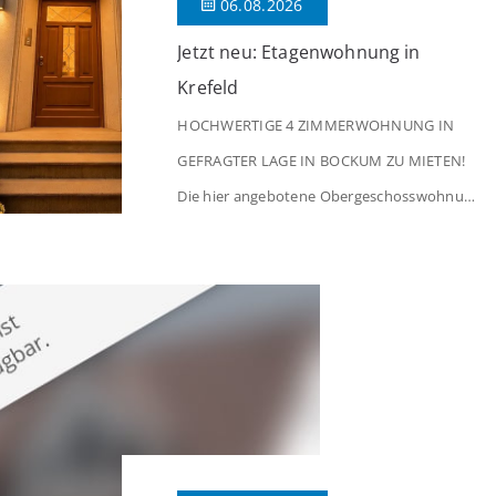
06.08.2026
Jetzt neu: Etagenwohnung in
Krefeld
HOCHWERTIGE 4 ZIMMERWOHNUNG IN
GEFRAGTER LAGE IN BOCKUM ZU MIETEN!
Die hier angebotene Obergeschosswohnung
befindet sich in einem äußerst gepflegten
Mehrfamilienhaus in begehrter Wohnlage
von Krefeld-Bockum. Mit einer Wohnfläche
von ca. 114 m² überzeugt die Immobilie
durch einen durchdachten Grundriss,
großzügige Räume und eine hochwertige
Ausstattung, die modernen Wohnkomfort
mit einem stilvollen Ambiente verbindet. Der