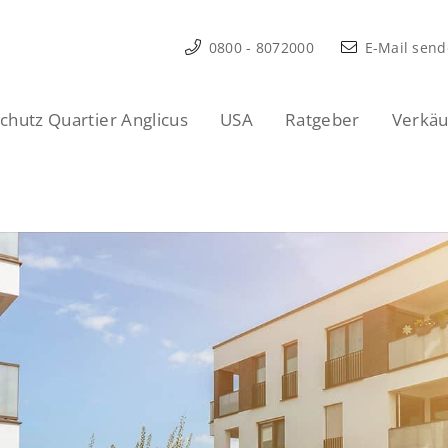
0800 - 8072000
E-Mail sen
hutz Quartier Anglicus
USA
Ratgeber
Verkäu