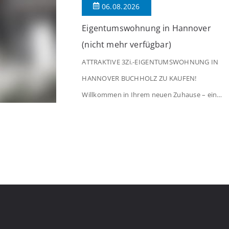
06.08.2026
[…]
Eigentumswohnung in Hannover
(nicht mehr verfügbar)
ATTRAKTIVE 3Zi.-EIGENTUMSWOHNUNG IN
HANNOVER BUCHHOLZ ZU KAUFEN!
Willkommen in Ihrem neuen Zuhause – einer
liebevoll gepflegten 3-Zimmer-Wohnung, die
sofort das Gefühl von Ankommen
vermittelt. Der helle Flur mit Einbauspots
empfängt Sie herzlich und macht Lust auf
mehr. Das großzügige Wohnzimmer
begeistert mit einem breiten Fenster, viel
Tageslicht und Blick ins satte Grün der
Bäume – […]