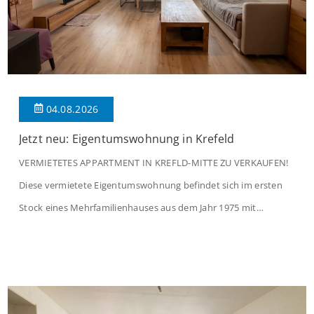
04.08.2026
Jetzt neu: Eigentumswohnung in Krefeld
VERMIETETES APPARTMENT IN KREFLD-MITTE ZU VERKAUFEN!
Diese vermietete Eigentumswohnung befindet sich im ersten
Stock eines Mehrfamilienhauses aus dem Jahr 1975 mit
insgesamt 39 Wohneinheiten und 2 Ladenlokalen. Die
Wohnung verfügt über 34 m² Wohnfläche., welche sich wie folgt
aufteilen: Beim Betreten der Wohnung befinden Sie sich in einer
praktischen Diele, welche ausreichend Platz für eine […]