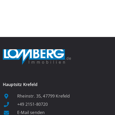
insgesamt 39 Wohneinheiten. Die Wohnung verfügt über 35 m²
Wohnfläche., welche sich wie folgt aufteilen: Beim Betreten der
Wohnung befinden Sie sich in einer praktischen Diele, welche
ausreichend Platz für eine Garderobe bietet. Von […]
Hauptsitz Krefeld
Rheinstr. 35, 47799 Krefeld
+49 2151-80720
E-Mail senden