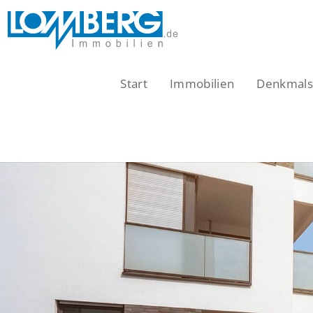
Zum
Inhalt
springen
Start
Immobilien
Denkmalsc