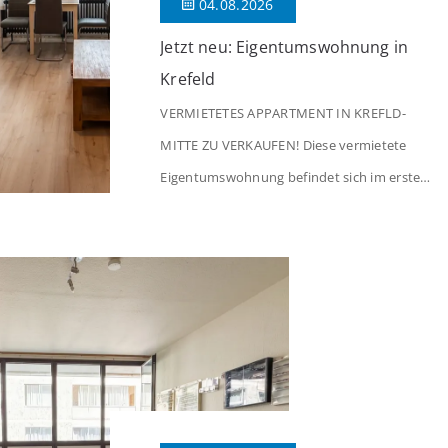
04.08.2026
Jetzt neu: Eigentumswohnung in
Krefeld
VERMIETETES APPARTMENT IN KREFLD-
MITTE ZU VERKAUFEN! Diese vermietete
Eigentumswohnung befindet sich im ersten
Stock eines Mehrfamilienhauses aus dem
Jahr 1975 mit insgesamt 39 Wohneinheiten
und 2 Ladenlokalen. Die Wohnung verfügt
über 34 m² Wohnfläche., welche sich wie
folgt aufteilen: Beim Betreten der Wohnung
befinden Sie sich in einer praktischen Diele,
welche ausreichend Platz für eine […]