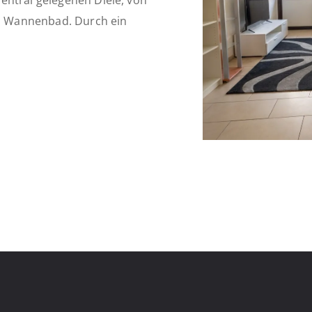
entral gelegenen Diele, von
es Wannenbad. Durch ein