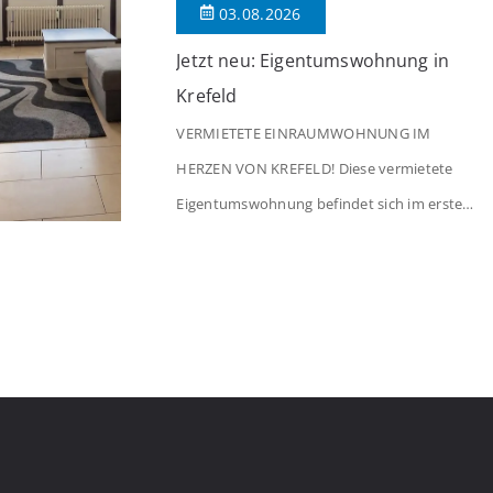
03.08.2026
Jetzt neu: Eigentumswohnung in
Krefeld
VERMIETETE EINRAUMWOHNUNG IM
HERZEN VON KREFELD! Diese vermietete
Eigentumswohnung befindet sich im ersten
Stock eines Mehrfamilienhauses aus dem
Jahr 1975 mit insgesamt 39 Wohneinheiten.
Die Wohnung verfügt über 35 m²
Wohnfläche., welche sich wie folgt aufteilen:
Beim Betreten der Wohnung befinden Sie
sich in einer praktischen Diele, welche
ausreichend Platz für eine Garderobe bietet.
Von […]