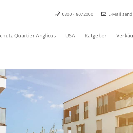
0800 - 8072000
E-Mail sen
hutz Quartier Anglicus
USA
Ratgeber
Verkäu