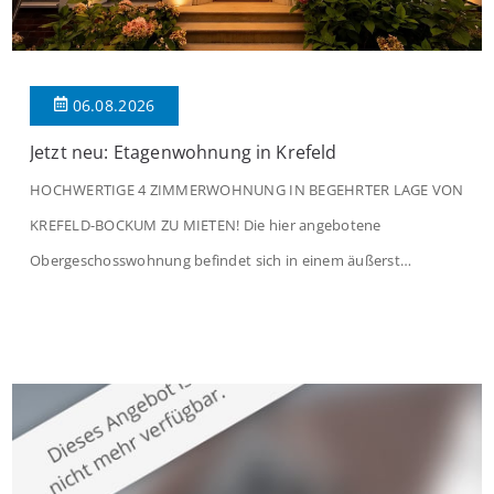
06.08.2026
Jetzt neu: Etagenwohnung in Krefeld
HOCHWERTIGE 4 ZIMMERWOHNUNG IN BEGEHRTER LAGE VON
KREFELD-BOCKUM ZU MIETEN! Die hier angebotene
Obergeschosswohnung befindet sich in einem äußerst
gepflegten Mehrfamilienhaus in begehrter Wohnlage von
Krefeld-Bockum. Mit einer Wohnfläche von ca. 114 m²
überzeugt die Immobilie durch einen durchdachten Grundriss,
großzügige Räume und eine hochwertige Ausstattung, die
modernen Wohnkomfort mit einem stilvollen Ambiente
verbindet. Der […]