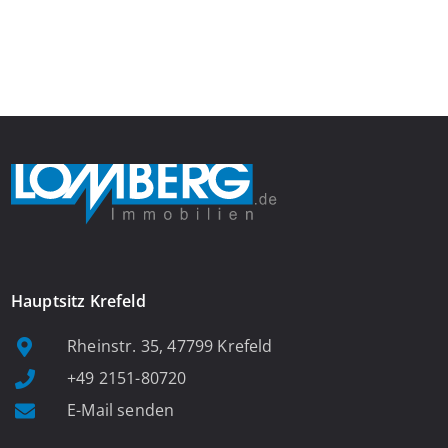
Einbauspots empfängt Sie herzlich und macht Lust auf mehr.
Das großzügige Wohnzimmer begeistert mit einem breiten
Fenster, viel Tageslicht und Blick ins satte Grün der Bäume – […]
Hauptsitz Krefeld
Rheinstr. 35, 47799 Krefeld
+49 2151-80720
E-Mail senden