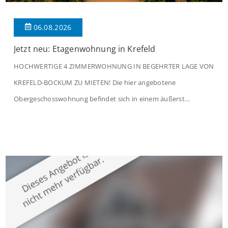
06.08.2026
Jetzt neu: Etagenwohnung in Krefeld
HOCHWERTIGE 4 ZIMMERWOHNUNG IN BEGEHRTER LAGE VON
KREFELD-BOCKUM ZU MIETEN! Die hier angebotene
Obergeschosswohnung befindet sich in einem äußerst
gepflegten Mehrfamilienhaus in begehrter Wohnlage von
Krefeld-Bockum. Mit einer Wohnfläche von ca. 114 m²
überzeugt die Immobilie durch einen durchdachten Grundriss,
großzügige Räume und eine hochwertige Ausstattung, die
modernen Wohnkomfort mit einem stilvollen Ambiente
verbindet. Der […]