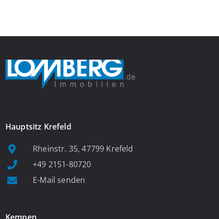
Das großzügige Wohnzimmer begeistert mit einem breiten
Fenster, viel Tageslicht und Blick ins satte Grün der Bäume – […]
Hauptsitz Krefeld
Rheinstr. 35, 47799 Krefeld
+49 2151-80720
E-Mail senden
Kempen