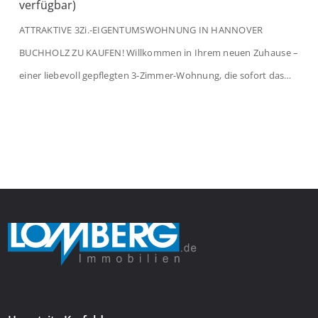
verfügbar)
ATTRAKTIVE 3Zi.-EIGENTUMSWOHNUNG IN HANNOVER
BUCHHOLZ ZU KAUFEN! Willkommen in Ihrem neuen Zuhause –
einer liebevoll gepflegten 3-Zimmer-Wohnung, die sofort das
Gefühl von Ankommen vermittelt. Der helle Flur mit
Einbauspots empfängt Sie herzlich und macht Lust auf mehr.
Das großzügige Wohnzimmer begeistert mit einem breiten
Fenster, viel Tageslicht und Blick ins satte Grün der Bäume – […]