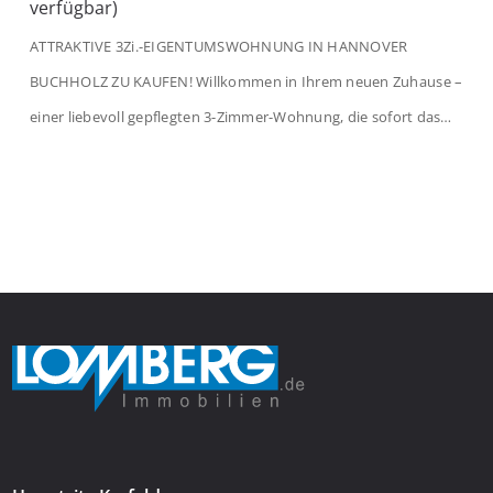
verfügbar)
ATTRAKTIVE 3Zi.-EIGENTUMSWOHNUNG IN HANNOVER
BUCHHOLZ ZU KAUFEN! Willkommen in Ihrem neuen Zuhause –
einer liebevoll gepflegten 3-Zimmer-Wohnung, die sofort das
Gefühl von Ankommen vermittelt. Der helle Flur mit
Einbauspots empfängt Sie herzlich und macht Lust auf mehr.
Das großzügige Wohnzimmer begeistert mit einem breiten
Fenster, viel Tageslicht und Blick ins satte Grün der Bäume – […]