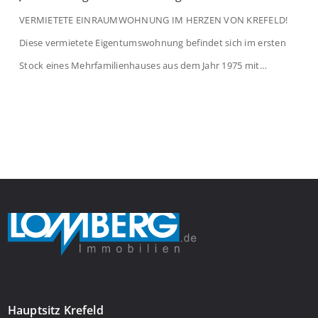
VERMIETETE EINRAUMWOHNUNG IM HERZEN VON KREFELD!
Diese vermietete Eigentumswohnung befindet sich im ersten
Stock eines Mehrfamilienhauses aus dem Jahr 1975 mit
insgesamt 39 Wohneinheiten. Die Wohnung verfügt über 35 m²
Wohnfläche., welche sich wie folgt aufteilen: Beim Betreten der
Wohnung befinden Sie sich in einer praktischen Diele, welche
ausreichend Platz für eine Garderobe bietet. Von […]
Hauptsitz Krefeld