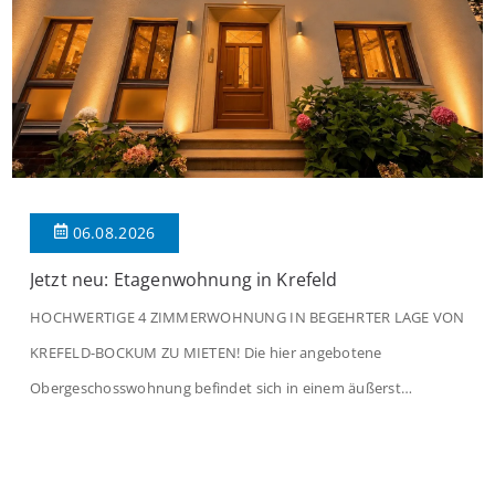
06.08.2026
Jetzt neu: Etagenwohnung in Krefeld
HOCHWERTIGE 4 ZIMMERWOHNUNG IN BEGEHRTER LAGE VON
KREFELD-BOCKUM ZU MIETEN! Die hier angebotene
Obergeschosswohnung befindet sich in einem äußerst
gepflegten Mehrfamilienhaus in begehrter Wohnlage von
Krefeld-Bockum. Mit einer Wohnfläche von ca. 114 m²
überzeugt die Immobilie durch einen durchdachten Grundriss,