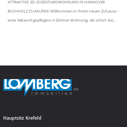
ATTRAKTIVE 3Zi.-EIGENTUMSWOHNUNG IN HANNOVER
BUCHHOLZ ZU KAUFEN! Willkommen in Ihrem neuen Zuhause –
einer liebevoll gepflegten 3-Zimmer-Wohnung, die sofort das
Gefühl von Ankommen vermittelt. Der helle Flur mit
Einbauspots empfängt Sie herzlich und macht Lust auf mehr.
Das großzügige Wohnzimmer begeistert mit einem breiten
Fenster, viel Tageslicht und Blick ins satte Grün der Bäume – […]
Hauptsitz Krefeld