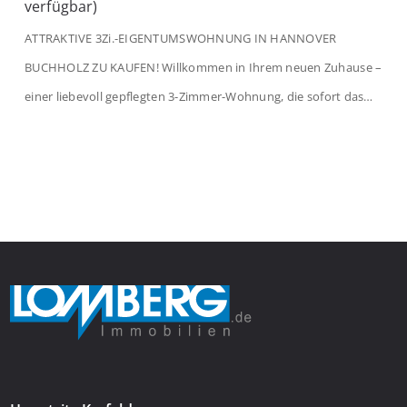
verfügbar)
ATTRAKTIVE 3Zi.-EIGENTUMSWOHNUNG IN HANNOVER
BUCHHOLZ ZU KAUFEN! Willkommen in Ihrem neuen Zuhause –
einer liebevoll gepflegten 3-Zimmer-Wohnung, die sofort das
Gefühl von Ankommen vermittelt. Der helle Flur mit
Einbauspots empfängt Sie herzlich und macht Lust auf mehr.
Das großzügige Wohnzimmer begeistert mit einem breiten
Fenster, viel Tageslicht und Blick ins satte Grün der Bäume – […]