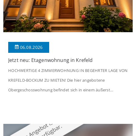
06.08.2026
Jetzt neu: Etagenwohnung in Krefeld
HOCHWERTIGE 4 ZIMMERWOHNUNG IN BEGEHRTER LAGE VON
KREFELD-BOCKUM ZU MIETEN! Die hier angebotene
Obergeschosswohnung befindet sich in einem äußerst
gepflegten Mehrfamilienhaus in begehrter Wohnlage von
Krefeld-Bockum. Mit einer Wohnfläche von ca. 114 m²
überzeugt die Immobilie durch einen durchdachten Grundriss,
großzügige Räume und eine hochwertige Ausstattung, die