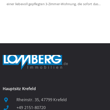
einer liebevoll gepflegten 3-Zimmer-Wohnung, die sofort das
Gefühl von Ankommen vermittelt. Der helle Flur mit
Einbauspots empfängt Sie herzlich und macht Lust auf mehr.
Das großzügige Wohnzimmer begeistert mit einem breiten
Fenster, viel Tageslicht und Blick ins satte Grün der Bäume – […]
Hauptsitz Krefeld
Rheinstr. 35, 47799 Krefeld
+49 2151-80720