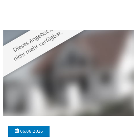
gepflegten Mehrfamilienhaus in begehrter Wohnlage von
Krefeld-Bockum. Mit einer Wohnfläche von ca. 114 m²
überzeugt die Immobilie durch einen durchdachten Grundriss,
großzügige Räume und eine hochwertige Ausstattung, die
modernen Wohnkomfort mit einem stilvollen Ambiente
verbindet. Der […]
06.08.2026