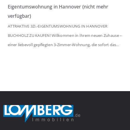
Eigentumswohnung in Hannover (nicht mehr
verfügbar)
ATTRAKTIVE 3Zi.-EIGENTUMSWOHNUNG IN HANNOVER
BUCHHOLZ ZU KAUFEN! Willkommen in Ihrem neuen Zuhause –
einer liebevoll gepflegten 3-Zimmer-Wohnung, die sofort das
Gefühl von Ankommen vermittelt. Der helle Flur mit
Einbauspots empfängt Sie herzlich und macht Lust auf mehr.
Das großzügige Wohnzimmer begeistert mit einem breiten
Fenster, viel Tageslicht und Blick ins satte Grün der Bäume – […]