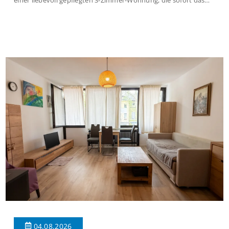
einer liebevoll gepflegten 3-Zimmer-Wohnung, die sofort das
Gefühl von Ankommen vermittelt. Der helle Flur mit
Einbauspots empfängt Sie herzlich und macht Lust auf mehr.
Das großzügige Wohnzimmer begeistert mit einem breiten
Fenster, viel Tageslicht und Blick ins satte Grün der Bäume – […]
04.08.2026