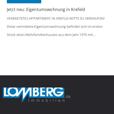
Jetzt neu: Eigentumswohnung in Krefeld
VERMIETETES APPARTMENT IN KREFLD-MITTE ZU VERKAUFEN!
Diese vermietete Eigentumswohnung befindet sich im ersten
Stock eines Mehrfamilienhauses aus dem Jahr 1975 mit
insgesamt 39 Wohneinheiten und 2 Ladenlokalen. Die
Wohnung verfügt über 34 m² Wohnfläche., welche sich wie folgt
aufteilen: Beim Betreten der Wohnung befinden Sie sich in einer
praktischen Diele, welche ausreichend Platz für eine […]