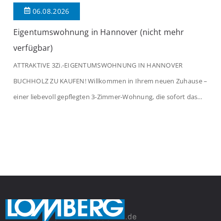
06.08.2026
Eigentumswohnung in Hannover (nicht mehr
verfügbar)
ATTRAKTIVE 3Zi.-EIGENTUMSWOHNUNG IN HANNOVER
BUCHHOLZ ZU KAUFEN! Willkommen in Ihrem neuen Zuhause –
einer liebevoll gepflegten 3-Zimmer-Wohnung, die sofort das
Gefühl von Ankommen vermittelt. Der helle Flur mit
Einbauspots empfängt Sie herzlich und macht Lust auf mehr.
Das großzügige Wohnzimmer begeistert mit einem breiten
Fenster, viel Tageslicht und Blick ins satte Grün der Bäume – […]