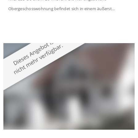
Obergeschosswohnung befindet sich in einem äußerst
gepflegten Mehrfamilienhaus in begehrter Wohnlage von
Krefeld-Bockum. Mit einer Wohnfläche von ca. 114 m²
überzeugt die Immobilie durch einen durchdachten Grundriss,
großzügige Räume und eine hochwertige Ausstattung, die
modernen Wohnkomfort mit einem stilvollen Ambiente
verbindet. Der […]