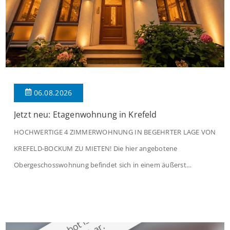
06.08.2026
Jetzt neu: Etagenwohnung in Krefeld
HOCHWERTIGE 4 ZIMMERWOHNUNG IN BEGEHRTER LAGE VON
KREFELD-BOCKUM ZU MIETEN! Die hier angebotene
Obergeschosswohnung befindet sich in einem äußerst
gepflegten Mehrfamilienhaus in begehrter Wohnlage von
Krefeld-Bockum. Mit einer Wohnfläche von ca. 114 m²
überzeugt die Immobilie durch einen durchdachten Grundriss,