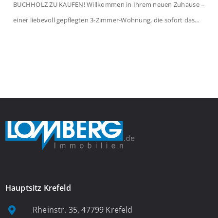
BUCHHOLZ ZU KAUFEN! Willkommen in Ihrem neuen Zuhause –
einer liebevoll gepflegten 3-Zimmer-Wohnung, die sofort das
Gefühl von Ankommen vermittelt. Der helle Flur mit
Einbauspots empfängt Sie herzlich und macht Lust auf mehr.
Das großzügige Wohnzimmer begeistert mit einem breiten
Fenster, viel Tageslicht und Blick ins satte Grün der Bäume – […]
Hauptsitz Krefeld
Rheinstr. 35, 47799 Krefeld