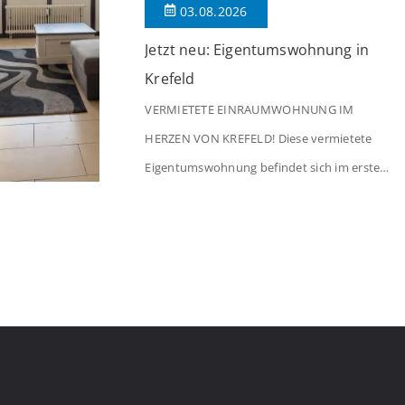
03.08.2026
Jetzt neu: Eigentumswohnung in
Krefeld
VERMIETETE EINRAUMWOHNUNG IM
HERZEN VON KREFELD! Diese vermietete
Eigentumswohnung befindet sich im ersten
Stock eines Mehrfamilienhauses aus dem
Jahr 1975 mit insgesamt 39 Wohneinheiten.
Die Wohnung verfügt über 35 m²
Wohnfläche., welche sich wie folgt aufteilen:
Beim Betreten der Wohnung befinden Sie
sich in einer praktischen Diele, welche
ausreichend Platz für eine Garderobe bietet.
Von […]