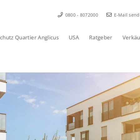
0800 - 8072000
E-Mail sen
hutz Quartier Anglicus
USA
Ratgeber
Verkäu