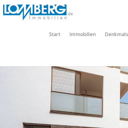
Zum
Inhalt
springen
Start
Immobilien
Denkmalsc