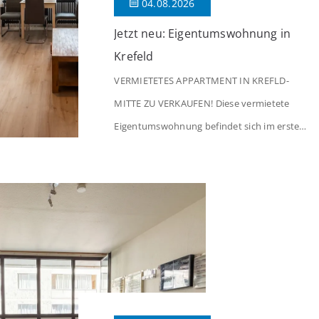
04.08.2026
Jetzt neu: Eigentumswohnung in
Krefeld
VERMIETETES APPARTMENT IN KREFLD-
MITTE ZU VERKAUFEN! Diese vermietete
Eigentumswohnung befindet sich im ersten
Stock eines Mehrfamilienhauses aus dem
Jahr 1975 mit insgesamt 39 Wohneinheiten
und 2 Ladenlokalen. Die Wohnung verfügt
über 34 m² Wohnfläche., welche sich wie
folgt aufteilen: Beim Betreten der Wohnung
befinden Sie sich in einer praktischen Diele,
welche ausreichend Platz für eine […]