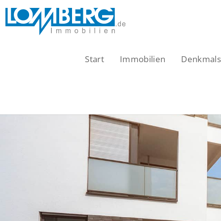
Zum
Inhalt
springen
Start
Immobilien
Denkmalsc