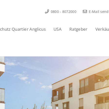
0800 - 8072000
E-Mail sen
hutz Quartier Anglicus
USA
Ratgeber
Verkäu