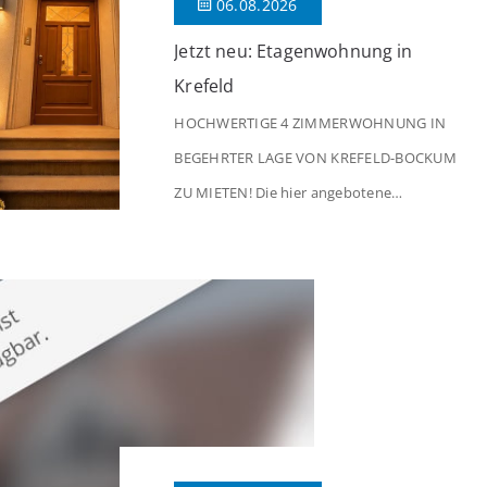
06.08.2026
Jetzt neu: Etagenwohnung in
Krefeld
HOCHWERTIGE 4 ZIMMERWOHNUNG IN
BEGEHRTER LAGE VON KREFELD-BOCKUM
ZU MIETEN! Die hier angebotene
Obergeschosswohnung befindet sich in
einem äußerst gepflegten Mehrfamilienhaus
in begehrter Wohnlage von Krefeld-Bockum.
Mit einer Wohnfläche von ca. 114 m²
überzeugt die Immobilie durch einen
durchdachten Grundriss, großzügige Räume
und eine hochwertige Ausstattung, die
modernen Wohnkomfort mit einem