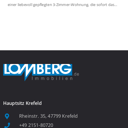
einer liebevoll gepflegten 3-Zimmer-Wohnung, die sofort das
Gefühl von Ankommen vermittelt. Der helle Flur mit
Einbauspots empfängt Sie herzlich und macht Lust auf mehr.
Das großzügige Wohnzimmer begeistert mit einem breiten
Fenster, viel Tageslicht und Blick ins satte Grün der Bäume – […]
Hauptsitz Krefeld
Rheinstr. 35, 47799 Krefeld
+49 2151-80720