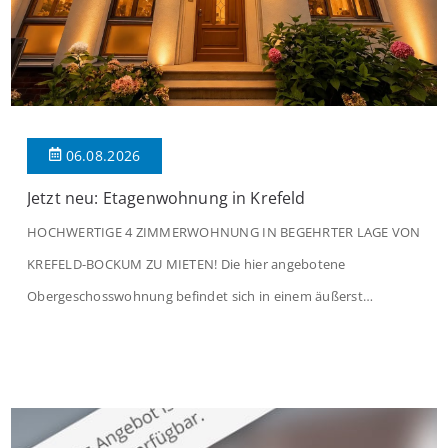
06.08.2026
Jetzt neu: Etagenwohnung in Krefeld
HOCHWERTIGE 4 ZIMMERWOHNUNG IN BEGEHRTER LAGE VON
KREFELD-BOCKUM ZU MIETEN! Die hier angebotene
Obergeschosswohnung befindet sich in einem äußerst
gepflegten Mehrfamilienhaus in begehrter Wohnlage von
Krefeld-Bockum. Mit einer Wohnfläche von ca. 114 m²
überzeugt die Immobilie durch einen durchdachten Grundriss,
großzügige Räume und eine hochwertige Ausstattung, die