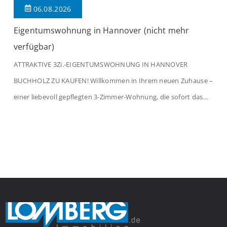
06.08.2026
Eigentumswohnung in Hannover (nicht mehr
verfügbar)
ATTRAKTIVE 3Zi.-EIGENTUMSWOHNUNG IN HANNOVER
BUCHHOLZ ZU KAUFEN! Willkommen in Ihrem neuen Zuhause –
einer liebevoll gepflegten 3-Zimmer-Wohnung, die sofort das
Gefühl von Ankommen vermittelt. Der helle Flur mit
Einbauspots empfängt Sie herzlich und macht Lust auf mehr.
Das großzügige Wohnzimmer begeistert mit einem breiten
Fenster, viel Tageslicht und Blick ins satte Grün der Bäume – […]