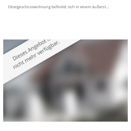
Obergeschosswohnung befindet sich in einem äußerst
gepflegten Mehrfamilienhaus in begehrter Wohnlage von
Krefeld-Bockum. Mit einer Wohnfläche von ca. 114 m²
überzeugt die Immobilie durch einen durchdachten Grundriss,
großzügige Räume und eine hochwertige Ausstattung, die
modernen Wohnkomfort mit einem stilvollen Ambiente
verbindet. Der […]