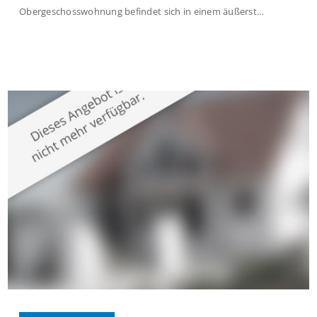
Obergeschosswohnung befindet sich in einem äußerst
gepflegten Mehrfamilienhaus in begehrter Wohnlage von
Krefeld-Bockum. Mit einer Wohnfläche von ca. 114 m²
überzeugt die Immobilie durch einen durchdachten Grundriss,
großzügige Räume und eine hochwertige Ausstattung, die
modernen Wohnkomfort mit einem stilvollen Ambiente
verbindet. Der […]