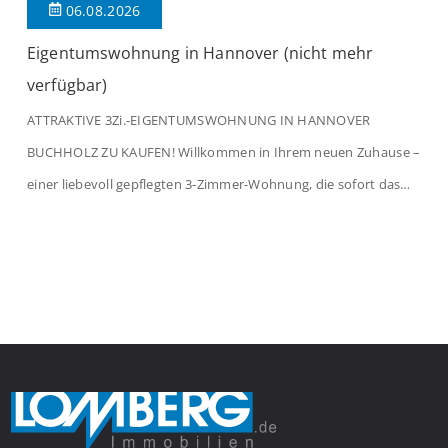
06.08.2026
Eigentumswohnung in Hannover (nicht mehr
verfügbar)
ATTRAKTIVE 3Zi.-EIGENTUMSWOHNUNG IN HANNOVER
BUCHHOLZ ZU KAUFEN! Willkommen in Ihrem neuen Zuhause –
einer liebevoll gepflegten 3-Zimmer-Wohnung, die sofort das
Gefühl von Ankommen vermittelt. Der helle Flur mit
Einbauspots empfängt Sie herzlich und macht Lust auf mehr.
Das großzügige Wohnzimmer begeistert mit einem breiten
Fenster, viel Tageslicht und Blick ins satte Grün der Bäume – […]