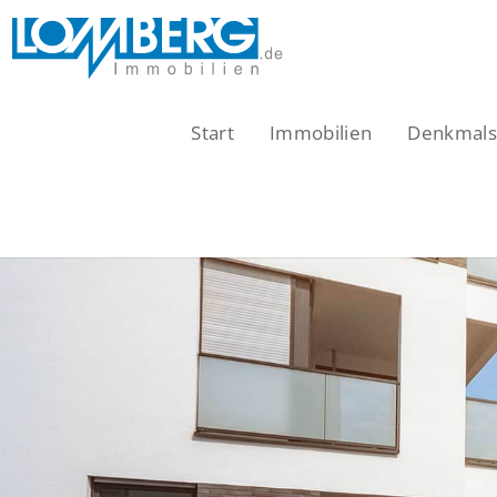
Zum
Inhalt
springen
Start
Immobilien
Denkmalsc