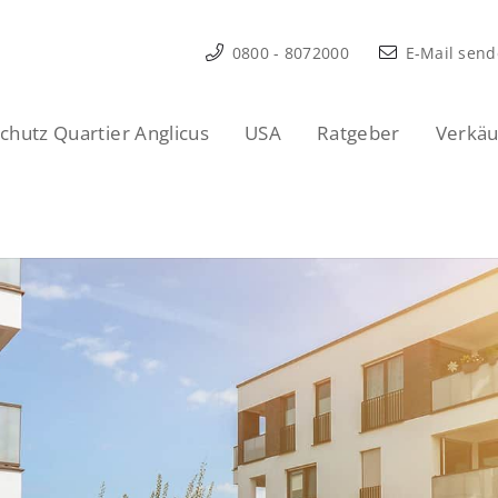
0800 - 8072000
E-Mail sen
hutz Quartier Anglicus
USA
Ratgeber
Verkäu