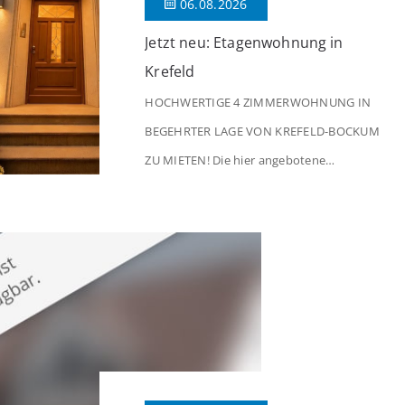
06.08.2026
Jetzt neu: Etagenwohnung in
Krefeld
HOCHWERTIGE 4 ZIMMERWOHNUNG IN
BEGEHRTER LAGE VON KREFELD-BOCKUM
ZU MIETEN! Die hier angebotene
Obergeschosswohnung befindet sich in
einem äußerst gepflegten Mehrfamilienhaus
in begehrter Wohnlage von Krefeld-Bockum.
Mit einer Wohnfläche von ca. 114 m²
überzeugt die Immobilie durch einen
durchdachten Grundriss, großzügige Räume
und eine hochwertige Ausstattung, die
modernen Wohnkomfort mit einem