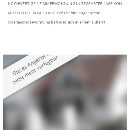
HOCHWERTIGE 4 ZIMMERWOHNUNG IN BEGEHRTER LAGE VON
KREFELD-BOCKUM ZU MIETEN! Die hier angebotene
Obergeschosswohnung befindet sich in einem äußerst
gepflegten Mehrfamilienhaus in begehrter Wohnlage von
Krefeld-Bockum. Mit einer Wohnfläche von ca. 114 m²
überzeugt die Immobilie durch einen durchdachten Grundriss,
großzügige Räume und eine hochwertige Ausstattung, die
modernen Wohnkomfort mit einem stilvollen Ambiente
verbindet. Der […]