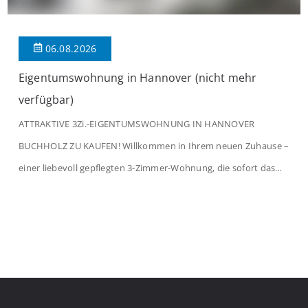
06.08.2026
Eigentumswohnung in Hannover (nicht mehr
verfügbar)
ATTRAKTIVE 3Zi.-EIGENTUMSWOHNUNG IN HANNOVER
BUCHHOLZ ZU KAUFEN! Willkommen in Ihrem neuen Zuhause –
einer liebevoll gepflegten 3-Zimmer-Wohnung, die sofort das
Gefühl von Ankommen vermittelt. Der helle Flur mit
Einbauspots empfängt Sie herzlich und macht Lust auf mehr.
Das großzügige Wohnzimmer begeistert mit einem breiten
Fenster, viel Tageslicht und Blick ins satte Grün der Bäume – […]