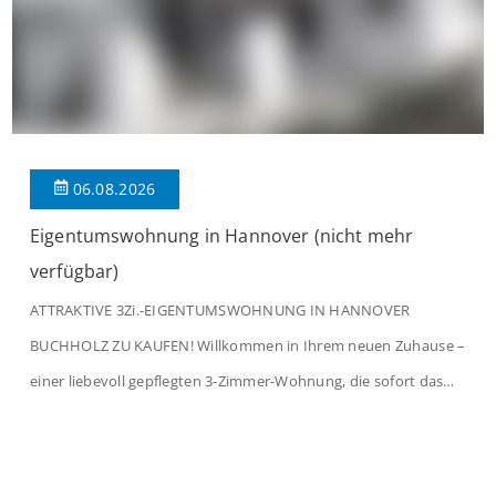
06.08.2026
Eigentumswohnung in Hannover (nicht mehr
verfügbar)
ATTRAKTIVE 3Zi.-EIGENTUMSWOHNUNG IN HANNOVER
BUCHHOLZ ZU KAUFEN! Willkommen in Ihrem neuen Zuhause –
einer liebevoll gepflegten 3-Zimmer-Wohnung, die sofort das
Gefühl von Ankommen vermittelt. Der helle Flur mit
Einbauspots empfängt Sie herzlich und macht Lust auf mehr.
Das großzügige Wohnzimmer begeistert mit einem breiten