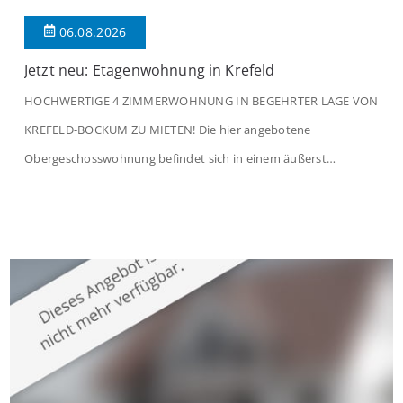
06.08.2026
Jetzt neu: Etagenwohnung in Krefeld
HOCHWERTIGE 4 ZIMMERWOHNUNG IN BEGEHRTER LAGE VON
KREFELD-BOCKUM ZU MIETEN! Die hier angebotene
Obergeschosswohnung befindet sich in einem äußerst
gepflegten Mehrfamilienhaus in begehrter Wohnlage von
Krefeld-Bockum. Mit einer Wohnfläche von ca. 114 m²
überzeugt die Immobilie durch einen durchdachten Grundriss,
großzügige Räume und eine hochwertige Ausstattung, die
modernen Wohnkomfort mit einem stilvollen Ambiente
verbindet. Der […]