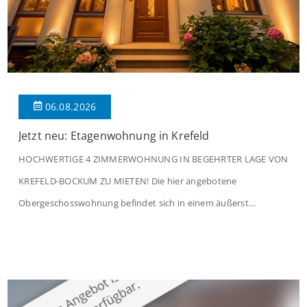
06.08.2026
Jetzt neu: Etagenwohnung in Krefeld
HOCHWERTIGE 4 ZIMMERWOHNUNG IN BEGEHRTER LAGE VON
KREFELD-BOCKUM ZU MIETEN! Die hier angebotene
Obergeschosswohnung befindet sich in einem äußerst
gepflegten Mehrfamilienhaus in begehrter Wohnlage von
Krefeld-Bockum. Mit einer Wohnfläche von ca. 114 m²
überzeugt die Immobilie durch einen durchdachten Grundriss,
großzügige Räume und eine hochwertige Ausstattung, die