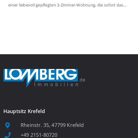
einer liebevoll gepflegten 3-Zimmer-Wohnung, die sofort das
Gefühl von Ankommen vermittelt. Der helle Flur mit
Einbauspots empfängt Sie herzlich und macht Lust auf mehr.
Das großzügige Wohnzimmer begeistert mit einem breiten
Fenster, viel Tageslicht und Blick ins satte Grün der Bäume – […]
Hauptsitz Krefeld
Rheinstr. 35, 47799 Krefeld
+49 2151-80720