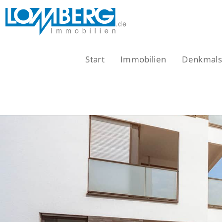
Zum
Inhalt
springen
Start
Immobilien
Denkmalsc