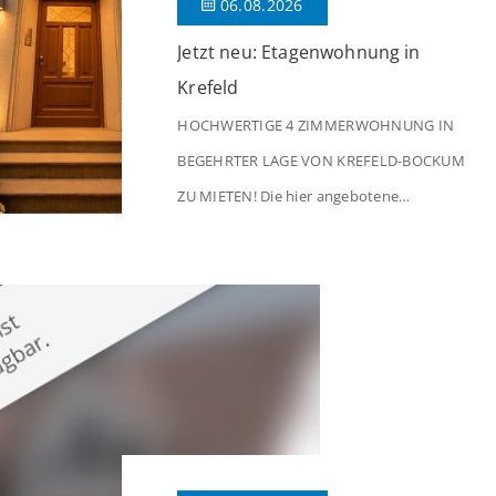
06.08.2026
Jetzt neu: Etagenwohnung in
Krefeld
HOCHWERTIGE 4 ZIMMERWOHNUNG IN
BEGEHRTER LAGE VON KREFELD-BOCKUM
ZU MIETEN! Die hier angebotene
Obergeschosswohnung befindet sich in
einem äußerst gepflegten Mehrfamilienhaus
in begehrter Wohnlage von Krefeld-Bockum.
Mit einer Wohnfläche von ca. 114 m²
überzeugt die Immobilie durch einen
durchdachten Grundriss, großzügige Räume
und eine hochwertige Ausstattung, die
modernen Wohnkomfort mit einem