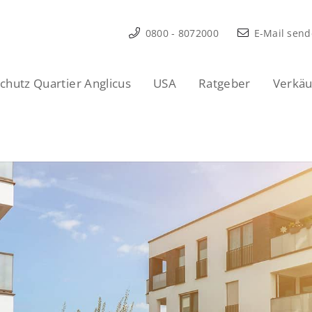
0800 - 8072000
E-Mail sen
hutz Quartier Anglicus
USA
Ratgeber
Verkäu