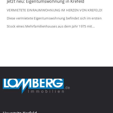
Jetzt neu: Eigentumswohnung in Krefeld
VERMIETETE EINRAUMWOHNUNG IM HERZEN VON KREFELD!
Diese vermietete Eigentumswohnung befindet sich im ersten
Stock eines Mehrfamilienhauses aus dem Jahr 1975 mit
insgesamt 39 Wohneinheiten. Die Wohnung verfügt über 35 m²
Wohnfläche., welche sich wie folgt aufteilen: Beim Betreten der
Wohnung befinden Sie sich in einer praktischen Diele, welche
ausreichend Platz für eine Garderobe bietet. Von […]