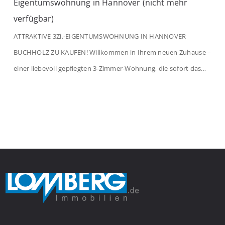
Eigentumswohnung in Hannover (nicht mehr
verfügbar)
ATTRAKTIVE 3Zi.-EIGENTUMSWOHNUNG IN HANNOVER
BUCHHOLZ ZU KAUFEN! Willkommen in Ihrem neuen Zuhause –
einer liebevoll gepflegten 3-Zimmer-Wohnung, die sofort das
Gefühl von Ankommen vermittelt. Der helle Flur mit
Einbauspots empfängt Sie herzlich und macht Lust auf mehr.
Das großzügige Wohnzimmer begeistert mit einem breiten
Fenster, viel Tageslicht und Blick ins satte Grün der Bäume – […]