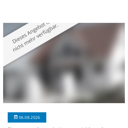
gepflegten Mehrfamilienhaus in begehrter Wohnlage von
Krefeld-Bockum. Mit einer Wohnfläche von ca. 114 m²
überzeugt die Immobilie durch einen durchdachten Grundriss,
großzügige Räume und eine hochwertige Ausstattung, die
modernen Wohnkomfort mit einem stilvollen Ambiente
verbindet. Der […]
06.08.2026