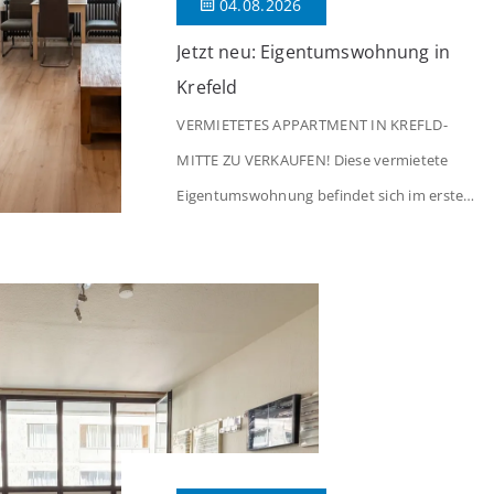
04.08.2026
Jetzt neu: Eigentumswohnung in
Krefeld
VERMIETETES APPARTMENT IN KREFLD-
MITTE ZU VERKAUFEN! Diese vermietete
Eigentumswohnung befindet sich im ersten
Stock eines Mehrfamilienhauses aus dem
Jahr 1975 mit insgesamt 39 Wohneinheiten
und 2 Ladenlokalen. Die Wohnung verfügt
über 34 m² Wohnfläche., welche sich wie
folgt aufteilen: Beim Betreten der Wohnung
befinden Sie sich in einer praktischen Diele,
welche ausreichend Platz für eine […]