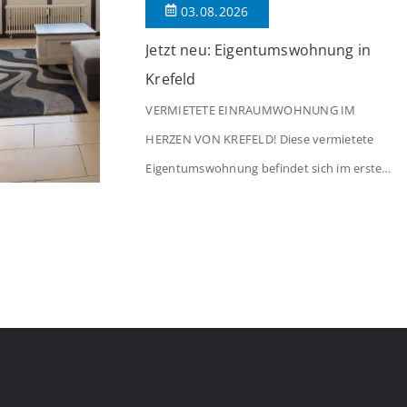
03.08.2026
Jetzt neu: Eigentumswohnung in
Krefeld
VERMIETETE EINRAUMWOHNUNG IM
HERZEN VON KREFELD! Diese vermietete
Eigentumswohnung befindet sich im ersten
Stock eines Mehrfamilienhauses aus dem
Jahr 1975 mit insgesamt 39 Wohneinheiten.
Die Wohnung verfügt über 35 m²
Wohnfläche., welche sich wie folgt aufteilen:
Beim Betreten der Wohnung befinden Sie
sich in einer praktischen Diele, welche
ausreichend Platz für eine Garderobe bietet.
Von […]