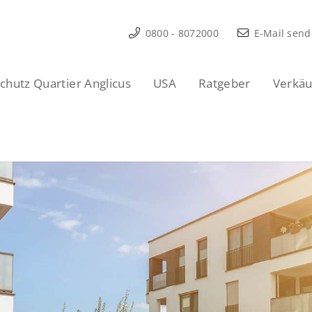
0800 - 8072000
E-Mail sen
hutz Quartier Anglicus
USA
Ratgeber
Verkäu