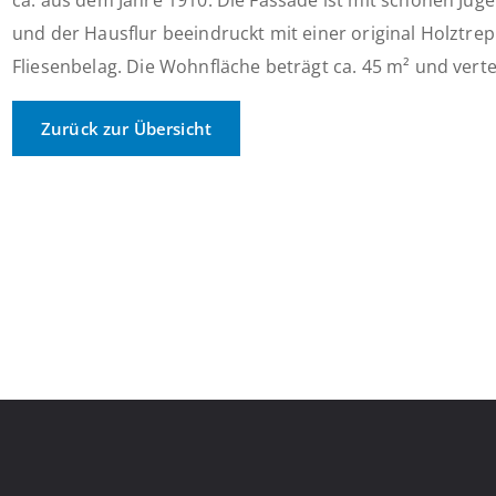
ca. aus dem Jahre 1910. Die Fassade ist mit schönen Jug
und der Hausflur beeindruckt mit einer original Holztr
Fliesenbelag. Die Wohnfläche beträgt ca. 45 m² und verteilt
Zurück zur Übersicht