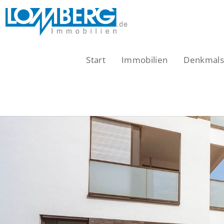
Zum
Inhalt
springen
Start
Immobilien
Denkmalsc