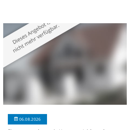
gepflegten Mehrfamilienhaus in begehrter Wohnlage von
Krefeld-Bockum. Mit einer Wohnfläche von ca. 114 m²
überzeugt die Immobilie durch einen durchdachten Grundriss,
großzügige Räume und eine hochwertige Ausstattung, die
modernen Wohnkomfort mit einem stilvollen Ambiente
verbindet. Der […]
06.08.2026