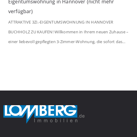
Eigentumswohnung in Hannover (nicht mehr
verfügbar)
ATTRAKTIVE 3Zi.-EIGENTUMSWOHNUNG IN HANNOVER
BUCHHOLZ ZU KAUFEN! Willkommen in Ihrem neuen Zuhause –
einer liebevoll gepflegten 3-Zimmer-Wohnung, die sofort das
Gefühl von Ankommen vermittelt. Der helle Flur mit
Einbauspots empfängt Sie herzlich und macht Lust auf mehr.
Das großzügige Wohnzimmer begeistert mit einem breiten
Fenster, viel Tageslicht und Blick ins satte Grün der Bäume – […]