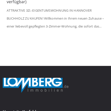
verfügbar)
ATTRAKTIVE 3Zi.-EIGENTUMSWOHNUNG IN HANNOVER
BUCHHOLZ ZU KAUFEN! Willkommen in Ihrem neuen Zuhause –
einer liebevoll gepflegten 3-Zimmer-Wohnung, die sofort das
Gefühl von Ankommen vermittelt. Der helle Flur mit
Einbauspots empfängt Sie herzlich und macht Lust auf mehr.
Das großzügige Wohnzimmer begeistert mit einem breiten
Fenster, viel Tageslicht und Blick ins satte Grün der Bäume – […]