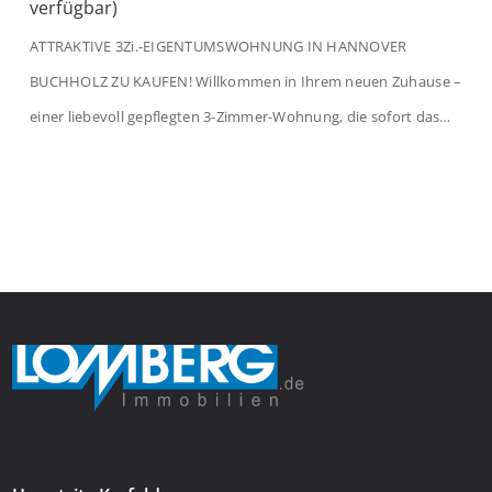
verfügbar)
ATTRAKTIVE 3Zi.-EIGENTUMSWOHNUNG IN HANNOVER
BUCHHOLZ ZU KAUFEN! Willkommen in Ihrem neuen Zuhause –
einer liebevoll gepflegten 3-Zimmer-Wohnung, die sofort das
Gefühl von Ankommen vermittelt. Der helle Flur mit
Einbauspots empfängt Sie herzlich und macht Lust auf mehr.
Das großzügige Wohnzimmer begeistert mit einem breiten
Fenster, viel Tageslicht und Blick ins satte Grün der Bäume – […]