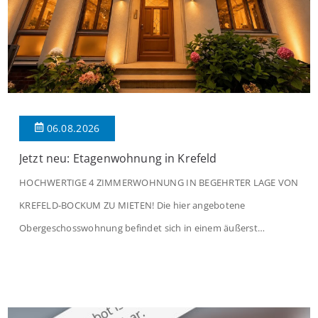
06.08.2026
Jetzt neu: Etagenwohnung in Krefeld
HOCHWERTIGE 4 ZIMMERWOHNUNG IN BEGEHRTER LAGE VON
KREFELD-BOCKUM ZU MIETEN! Die hier angebotene
Obergeschosswohnung befindet sich in einem äußerst
gepflegten Mehrfamilienhaus in begehrter Wohnlage von
Krefeld-Bockum. Mit einer Wohnfläche von ca. 114 m²
überzeugt die Immobilie durch einen durchdachten Grundriss,