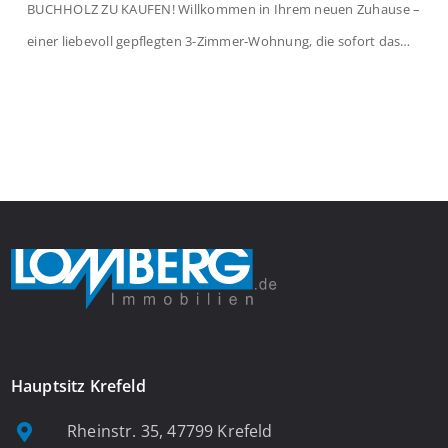
BUCHHOLZ ZU KAUFEN! Willkommen in Ihrem neuen Zuhause –
einer liebevoll gepflegten 3-Zimmer-Wohnung, die sofort das
Gefühl von Ankommen vermittelt. Der helle Flur mit
Einbauspots empfängt Sie herzlich und macht Lust auf mehr.
Das großzügige Wohnzimmer begeistert mit einem breiten
Fenster, viel Tageslicht und Blick ins satte Grün der Bäume – […]
Hauptsitz Krefeld
Rheinstr. 35, 47799 Krefeld