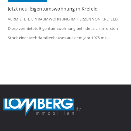
Jetzt neu: Eigentumswohnung in Krefeld
VERMIETETE EINRAUMWOHNUNG IM HERZEN VON KREFELD!
Diese vermietete Eigentumswohnung befindet sich im ersten
Stock eines Mehrfamilienhauses aus dem Jahr 1975 mit
insgesamt 39 Wohneinheiten. Die Wohnung verfügt über 35 m²
Wohnfläche., welche sich wie folgt aufteilen: Beim Betreten der
Wohnung befinden Sie sich in einer praktischen Diele, welche
ausreichend Platz für eine Garderobe bietet. Von […]